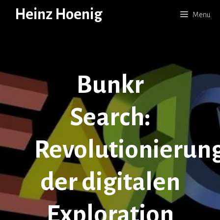
Skip
Heinz Hoenig
Menu
to
content
Bunkr
Search:
Revolutionierun
der digitalen
Exploration