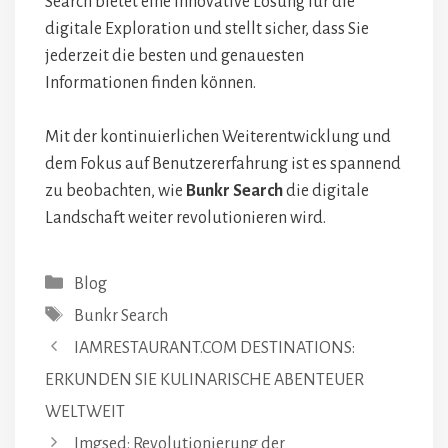
Search bietet eine innovative Lösung für die
digitale Exploration und stellt sicher, dass Sie
jederzeit die besten und genauesten
Informationen finden können.
Mit der kontinuierlichen Weiterentwicklung und
dem Fokus auf Benutzererfahrung ist es spannend
zu beobachten, wie
Bunkr Search
die digitale
Landschaft weiter revolutionieren wird.
Categories
Blog
Tags
Bunkr Search
IAMRESTAURANT.COM DESTINATIONS:
ERKUNDEN SIE KULINARISCHE ABENTEUER
WELTWEIT
Imgsed: Revolutionierung der