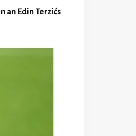
 an Edin Terzićs