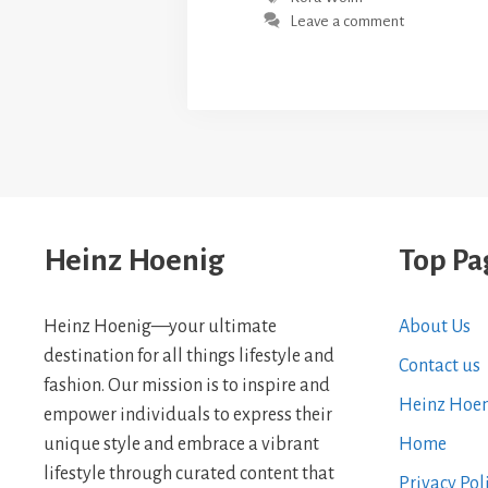
Leave a comment
Heinz Hoenig
Top Pa
Heinz Hoenig—your ultimate
About Us
destination for all things lifestyle and
Contact us
fashion. Our mission is to inspire and
Heinz Hoe
empower individuals to express their
unique style and embrace a vibrant
Home
lifestyle through curated content that
Privacy Pol