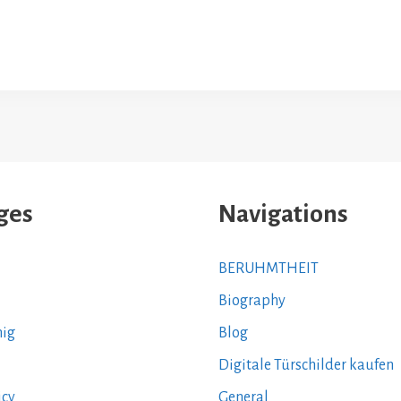
ges
Navigations
BERUHMTHEIT
Biography
nig
Blog
Digitale Türschilder kaufen
icy
General