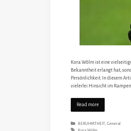
Kora Wölm ist eine vielseiti
Bekanntheit erlangt hat, son
Persönlichkeit. In diesem Art
vielerlei Hinsicht im Rampen
Read more
Categories
BERUHMTHEIT
,
General
Tags
Kora Wölm