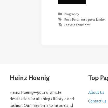
Categories
Biography
Tags
Rosa Peral
,
rosa peral kinder
Leave a comment
Heinz Hoenig
Top Pa
Heinz Hoenig—your ultimate
About Us
destination for all things lifestyle and
Contact us
fashion. Our mission is to inspire and