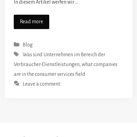
In diesem Artikel werfen wir …
Read more
Categories
Blog
Tags
Was sind Unternehmen im Bereich der
Verbraucher-Dienstleistungen
,
what companies
are in the consumer services field
Leave a comment