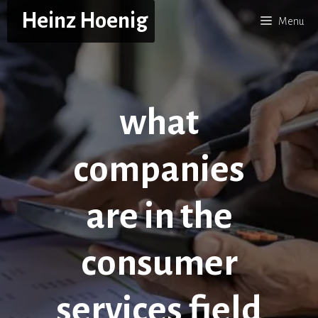
Skip
Heinz Hoenig
Menu
to
content
what
companies
are in the
consumer
services field