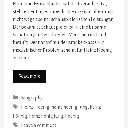
Film- und Fernsehlandschaft fest verankert ist,
steht erneut im Rampenlicht – diesmal allerdings
nicht wegen seiner schauspielerischen Leistungen.
Der bekannte Schauspieler ist in eine brisante
Situation geraten, die viele Menschen im Land
betrifft: Der Kampf mit der Krankenkasse. Ein
medizinisches Problem scheint für Heinz Hoenig
zu einer …
Read more
Categories
Biography
Tags
Heinz Hoenig
,
heinz hoenig jung
,
heinz
höhnig
,
heinz hönig jung
,
hoenig
Leave a comment