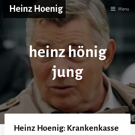
Skip
Heinz Hoenig
Menu
to
content
heinz hönig
jung
Heinz Hoenig: Krankenkasse