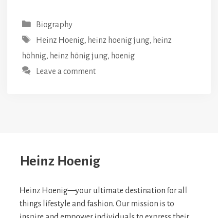
Categories
Biography
Tags
Heinz Hoenig
,
heinz hoenig jung
,
heinz
höhnig
,
heinz hönig jung
,
hoenig
Leave a comment
Heinz Hoenig
Heinz Hoenig—your ultimate destination for all
things lifestyle and fashion. Our mission is to
inspire and empower individuals to express their