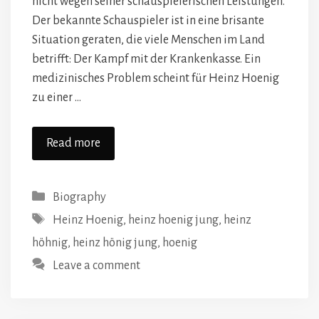
nicht wegen seiner schauspielerischen Leistungen.
Der bekannte Schauspieler ist in eine brisante
Situation geraten, die viele Menschen im Land
betrifft: Der Kampf mit der Krankenkasse. Ein
medizinisches Problem scheint für Heinz Hoenig
zu einer …
Read more
Categories
Biography
Tags
Heinz Hoenig
,
heinz hoenig jung
,
heinz
höhnig
,
heinz hönig jung
,
hoenig
Leave a comment