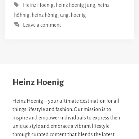
Tags
Heinz Hoenig
,
heinz hoenig jung
,
heinz
höhnig
,
heinz hönig jung
,
hoenig
Leave a comment
Heinz Hoenig
Heinz Hoenig—your ultimate destination for all
things lifestyle and fashion. Our mission is to
inspire and empower individuals to express their
unique style and embrace a vibrant lifestyle
through curated content that blends the latest